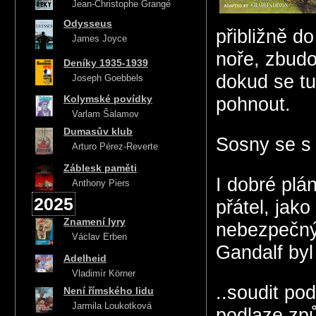
Jean-Christophe Grangé
Odysseus
přibližně do
James Joyce
noře, zbudo
Deníky 1935-1939
dokud se tu
Joseph Goebbels
Kolymské povídky
pohnout.
Varlam Šalamov
Dumasův klub
Sosny se s 
Arturo Pérez-Reverte
Záblesk paměti
I dobré plá
Anthony Piers
2025
přátel, jak
Znamení lyry
nebezpečnýc
Václav Erben
Gandalf byl
Adelheid
Vladimír Körner
..soudit po
Není římského lidu
Jarmila Loukotková
podlaze způ