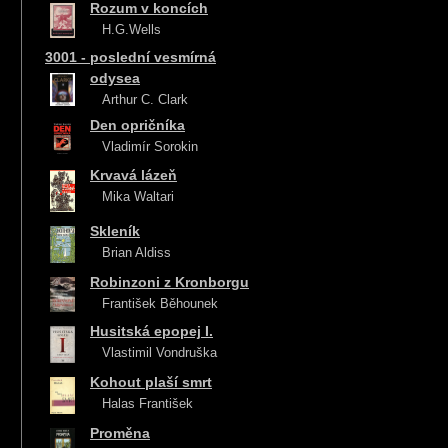
Rozum v koncích
H.G.Wells
3001 - poslední vesmírná
odysea
Arthur C. Clark
Den opričníka
Vladimír Sorokin
Krvavá lázeň
Mika Waltari
Skleník
Brian Aldiss
Robinzoni z Kronborgu
František Běhounek
Husitská epopej I.
Vlastimil Vondruška
Kohout plaší smrt
Halas František
Proměna