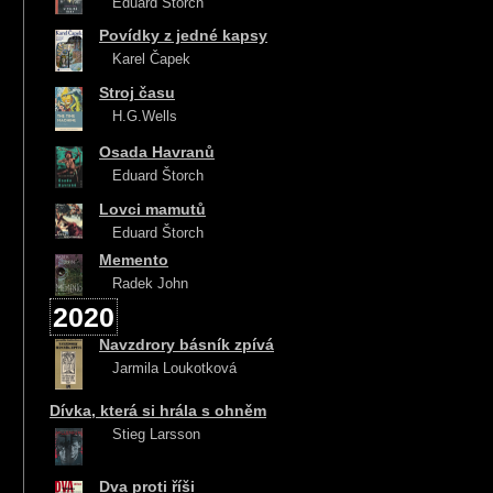
Eduard Štorch
Povídky z jedné kapsy
Karel Čapek
Stroj času
H.G.Wells
Osada Havranů
Eduard Štorch
Lovci mamutů
Eduard Štorch
Memento
Radek John
2020
Navzdrory básník zpívá
Jarmila Loukotková
Dívka, která si hrála s ohněm
Stieg Larsson
Dva proti říši