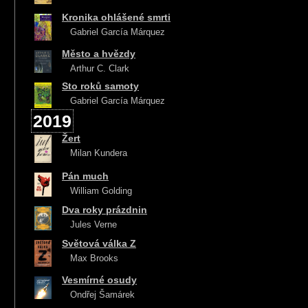
Kronika ohlášené smrti
Gabriel García Márquez
Město a hvězdy
Arthur C. Clark
Sto roků samoty
Gabriel García Márquez
2019
Žert
Milan Kundera
Pán much
William Golding
Dva roky prázdnin
Jules Verne
Světová válka Z
Max Brooks
Vesmírné osudy
Ondřej Šamárek