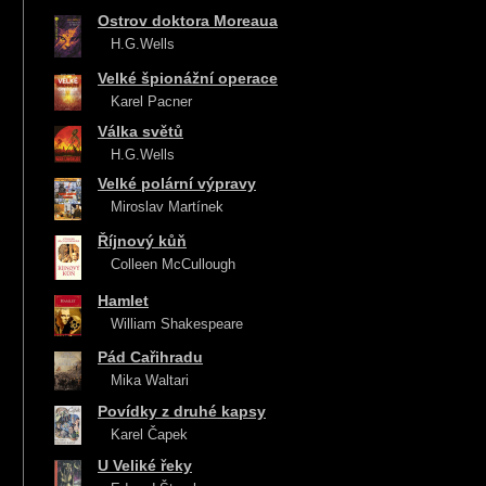
Ostrov doktora Moreaua
H.G.Wells
Velké špionážní operace
Karel Pacner
Válka světů
H.G.Wells
Velké polární výpravy
Miroslav Martínek
Říjnový kůň
Colleen McCullough
Hamlet
William Shakespeare
Pád Cařihradu
Mika Waltari
Povídky z druhé kapsy
Karel Čapek
U Veliké řeky