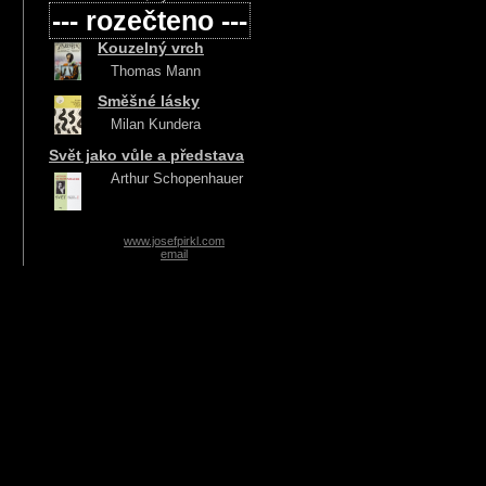
--- rozečteno ---
Kouzelný vrch
Thomas Mann
Směšné lásky
Milan Kundera
Svět jako vůle a představa
Arthur Schopenhauer
www.josefpirkl.com
email