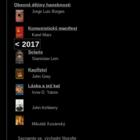
Obecné dějiny hanebnosti
Jorge Luis Borges
Komunistický manifest
Karel Marx
< 2017
Solaris
Stanislaw Lem
Kacířství
John Grey
Láska a její kat
Irviw D. Yalom
John Ashberry
Mikuláš Kusánský
Seznamte se, východní filozofie