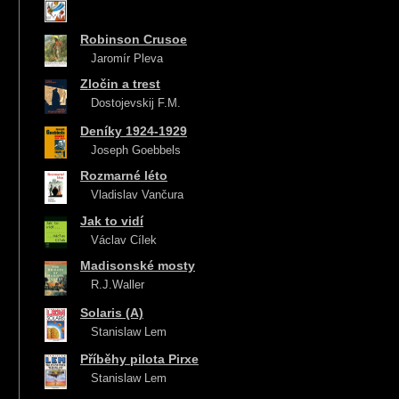
Robinson Crusoe
Jaromír Pleva
Zločin a trest
Dostojevskij F.M.
Deníky 1924-1929
Joseph Goebbels
Rozmarné léto
Vladislav Vančura
Jak to vidí
Václav Cílek
Madisonské mosty
R.J.Waller
Solaris (A)
Stanislaw Lem
Příběhy pilota Pirxe
Stanislaw Lem