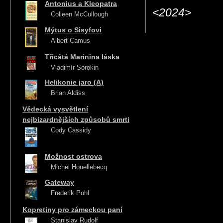
Antonius a Kleopatra
<2024>
Colleen McCullough
Mýtus o Sisyfovi
Albert Camus
Třicátá Marinina láska
Vladimír Sorokin
Helikonie jaro (A)
Brian Aldiss
Vědecká vysvětlení
nejbizardnějších způsobů smrti
Cody Cassidy
Možnost ostrova
Michel Houellebecq
Gateway
Frederik Pohl
Kopretiny pro zámeckou paní
Stanislav Rudolf