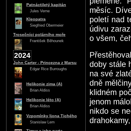
plemene. “P
Patnáctiletý kapitán
měsíc. Díve
Jules Verne
poletí nad 
Kleopatra
Siegfried Obermeier
údivu zaraz
Trosečníci polárního moře
o všem, če
František Běhounek
Přestěhoval
2024
doby stále h
John Carter - Princezna z Marsu
Edgar Rice Burroughs
na své zlat
dně mělčiny
Helikonie zima (A)
Brian Aldiss
klidném poč
Helikonie léto (A)
jenom málok
Brian Aldiss
nikdo se ne
Vzpomínky Ijona Tichého
drahokamy, 
Stanislaw Lem
Timur a jeho parta