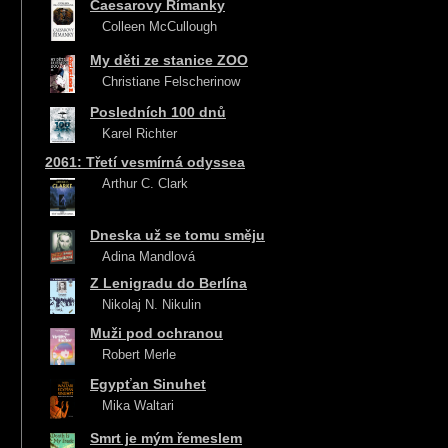
Caesarovy Římanky
Colleen McCullough
My děti ze stanice ZOO
Christiane Felscherinow
Posledních 100 dnů
Karel Richter
2061: Třetí vesmírná odyssea
Arthur C. Clark
Dneska už se tomu směju
Adina Mandlová
Z Lenigradu do Berlína
Nikolaj N. Nikulin
Muži pod ochranou
Robert Merle
Egypťan Sinuhet
Mika Waltari
Smrt je mým řemeslem