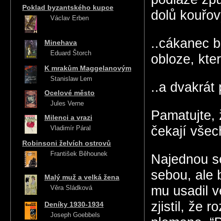
Poklad byzantského kupce
dolů kouřov
Václav Erben
..cákanec b
Minehava
Eduard Štorch
obloze, kte
K mrakům Maggelanovým
Stanislaw Lem
..a dvakrát
Ocelové město
Jules Verne
Pamatujte, 
Milenci a vrazi
čekají všec
Vladimír Páral
Robinsoni želvích ostrovů
František Běhounek
Najednou s
sebou, ale 
Malý muž a velká žena
mu usadil v
Věra Sládková
zjistil, že 
Deníky 1930-1934
Joseph Goebbels