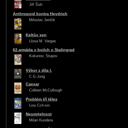
Jiří Šulc
Anthropoid kontra Heydrich
Miloslav Jenšík
Keltův sen
Llosa M. Vargas
62.armáda v bojích o Stalingrad
Kokunov, Stupov
Výbor z díla I.
C.G.Jung
Caesar
Colleen McCullough
Problém tří těles
Liou Cch-sin
Nesmrtelnost
Milan Kundera