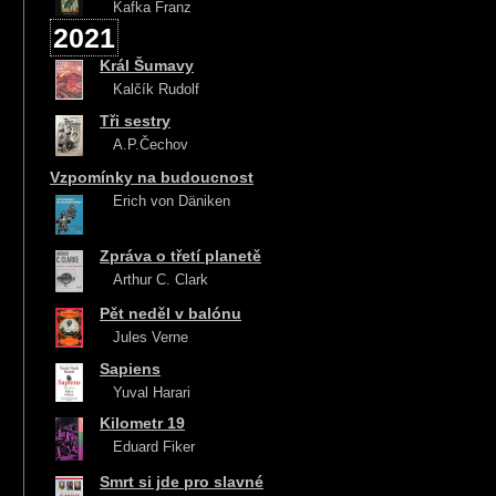
Kafka Franz
2021
Král Šumavy
Kalčík Rudolf
Tři sestry
A.P.Čechov
Vzpomínky na budoucnost
Erich von Däniken
Zpráva o třetí planetě
Arthur C. Clark
Pět neděl v balónu
Jules Verne
Sapiens
Yuval Harari
Kilometr 19
Eduard Fiker
Smrt si jde pro slavné