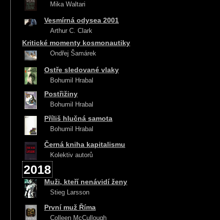
Mika Waltari
Vesmírná odysea 2001
Arthur C. Clark
Kritické momenty kosmonautiky
Ondřej Šamárek
Ostře sledované vlaky
Bohumil Hrabal
Postřižiny
Bohumil Hrabal
Příliš hlučná samota
Bohumil Hrabal
Černá kniha kapitalismu
Kolektiv autorů
2018
Muži, kteří nenávidí ženy
Stieg Larsson
První muž Říma
Colleen McCullough