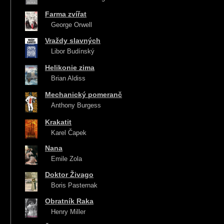
Farma zvířat
George Orwell
Vraždy slavných
Libor Budínský
Helikonie zima
Brian Aldiss
Mechanický pomeranč
Anthony Burgess
Krakatit
Karel Čapek
Nana
Emile Zola
Doktor Živago
Boris Pasternak
Obratník Raka
Henry Miller