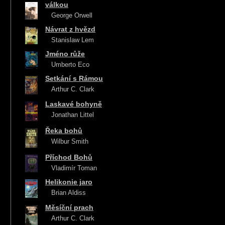
válkou
George Orwell
Návrat z hvězd
Stanislaw Lem
Jméno růže
Umberto Eco
Setkání s Rámou
Arthur C. Clark
Laskavé bohyně
Jonathan Littel
Řeka bohů
Wilbur Smith
Příchod Bohů
Vladimír Toman
Helikonie jaro
Brian Aldiss
Měsíční prach
Arthur C. Clark