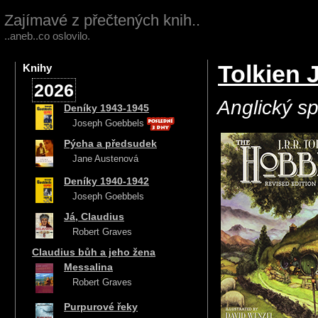
Zajímavé z přečtených knih..
..aneb..co oslovilo.
Tolkien 
Knihy
2026
Anglický spi
Deníky 1943-1945
Joseph Goebbels
Pýcha a předsudek
Jane Austenová
Deníky 1940-1942
Joseph Goebbels
Já, Claudius
Robert Graves
Claudius bůh a jeho žena
Messalina
Robert Graves
Purpurové řeky