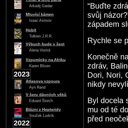
“Buďte zdrá
Arkadij Gaidar
svůj názor
Mluvící kámen
Isaac Asimov
západem sl
Hobit
Tolkien J.R.R.
Rychle se p
Výbuch bude v šest
Alena Vostrá
Konečně nad
Vzpomínky na Afriku
zdráv, Balin
Karen Blixen
2023
Dori, Nori,
Atlasova vzpoura
nikdy nevylí
Ayn Rand
V šeru dávných věků
Byl docela 
Eduard Štorch
mu od té do
Blázni z Hepteridy
Souček Ludvík
před neoč
2022