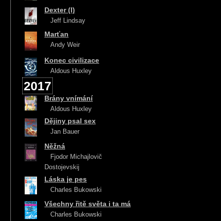
Dexter (I)
Jeff Lindsay
Marťan
Andy Weir
Konec civilizace
Aldous Huxley
2017
Brány vnímání
Aldous Huxley
Dějiny psal sex
Jan Bauer
Něžná
Fjodor Michajlovič
Dostojevskij
Láska je pes
Charles Bukowski
Všechny řitě světa i ta má
Charles Bukowski