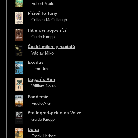
Robert Merle
Přízeň fortuny
Colleen McCullough
Hitlerovi bojovnící
Guido Knopp
České milenky nacistů
Václav Miko
Exodus
Leon Uris
Logan`s Run
William Nolan
Pandemie
Riddle A.G.
Stalingrad-peklo na Volze
Guido Knopp
Duna
Frank Herbert