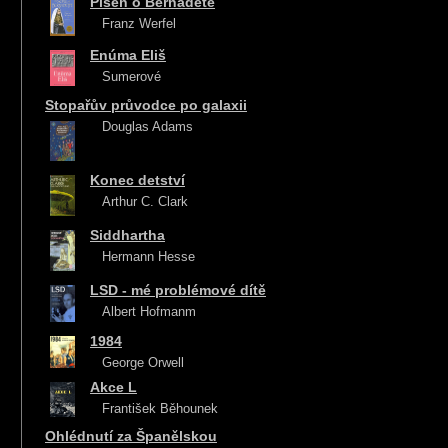
Píseň o Bernadetě
Franz Werfel
Enúma Eliš
Sumerové
Stopařův průvodce po galaxii
Douglas Adams
Konec detství
Arthur C. Clark
Siddhartha
Hermann Hesse
LSD - mé problémové dítě
Albert Hofmanm
1984
George Orwell
Akce L
František Běhounek
Ohlédnutí za Španělskou