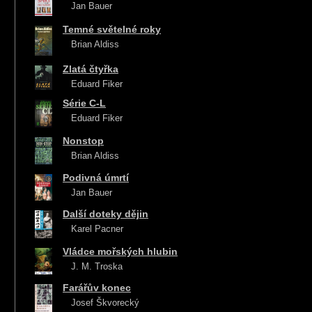
Jan Bauer
Temné světelné roky
Brian Aldiss
Zlatá čtyřka
Eduard Fiker
Série C-L
Eduard Fiker
Nonstop
Brian Aldiss
Podivná úmrtí
Jan Bauer
Další doteky dějin
Karel Pacner
Vládce mořských hlubin
J. M. Troska
Farářův konec
Josef Škvorecký