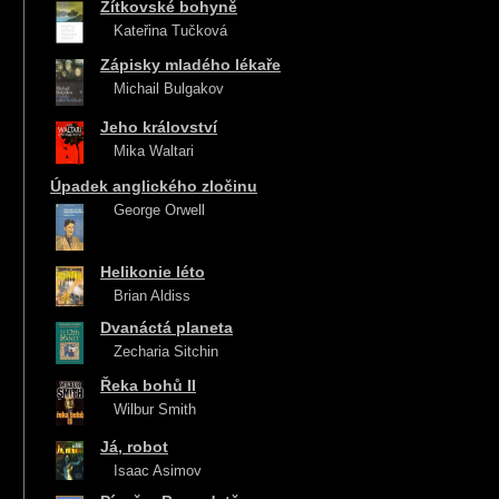
Žítkovské bohyně
Kateřina Tučková
Zápisky mladého lékaře
Michail Bulgakov
Jeho království
Mika Waltari
Úpadek anglického zločinu
George Orwell
Helikonie léto
Brian Aldiss
Dvanáctá planeta
Zecharia Sitchin
Řeka bohů II
Wilbur Smith
Já, robot
Isaac Asimov