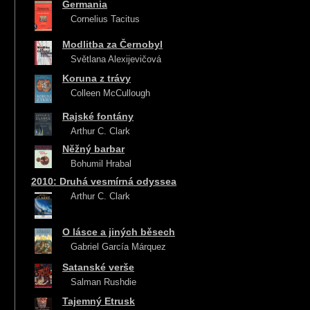
Germania
Cornelius Tacitus
Modlitba za Černobyl
Světlana Alexijevičová
Koruna z trávy
Colleen McCullough
Rajské fontány
Arthur C. Clark
Něžný barbar
Bohumil Hrabal
2010: Druhá vesmírná odyssea
Arthur C. Clark
O lásce a jiných běsech
Gabriel García Márquez
Satanské verše
Salman Rushdie
Tajemný Etrusk