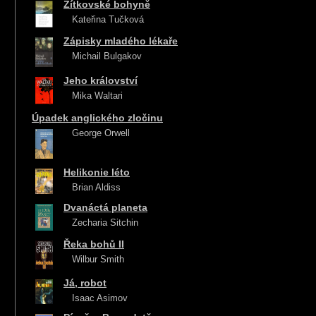
Žítkovské bohyně
Kateřina Tučková
Zápisky mladého lékaře
Michail Bulgakov
Jeho království
Mika Waltari
Úpadek anglického zločinu
George Orwell
Helikonie léto
Brian Aldiss
Dvanáctá planeta
Zecharia Sitchin
Řeka bohů II
Wilbur Smith
Já, robot
Isaac Asimov