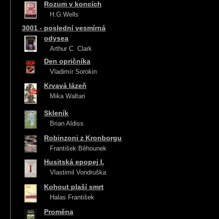
Rozum v koncích
H.G.Wells
3001 - poslední vesmírná
odysea
Arthur C. Clark
Den opričníka
Vladimír Sorokin
Krvavá lázeň
Mika Waltari
Skleník
Brian Aldiss
Robinzoni z Kronborgu
František Běhounek
Husitská epopej I.
Vlastimil Vondruška
Kohout plaší smrt
Halas František
Proměna