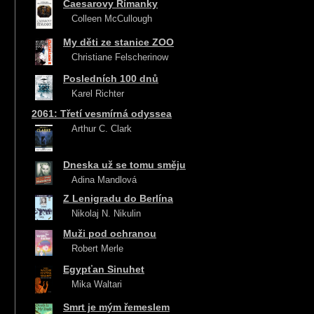
Caesarovy Římanky
Colleen McCullough
My děti ze stanice ZOO
Christiane Felscherinow
Posledních 100 dnů
Karel Richter
2061: Třetí vesmírná odyssea
Arthur C. Clark
Dneska už se tomu směju
Adina Mandlová
Z Lenigradu do Berlína
Nikolaj N. Nikulin
Muži pod ochranou
Robert Merle
Egypťan Sinuhet
Mika Waltari
Smrt je mým řemeslem