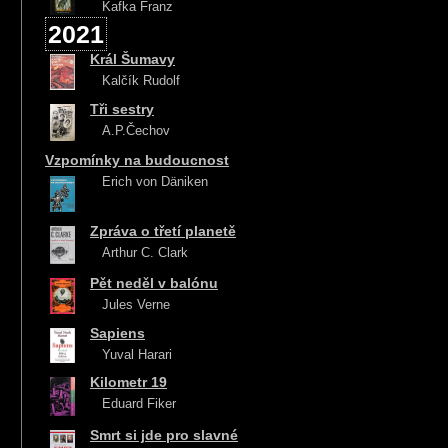
Kafka Franz
2021
Král Šumavy
Kalčík Rudolf
Tři sestry
A.P.Čechov
Vzpomínky na budoucnost
Erich von Däniken
Zpráva o třetí planetě
Arthur C. Clark
Pět neděl v balónu
Jules Verne
Sapiens
Yuval Harari
Kilometr 19
Eduard Fiker
Smrt si jde pro slavné