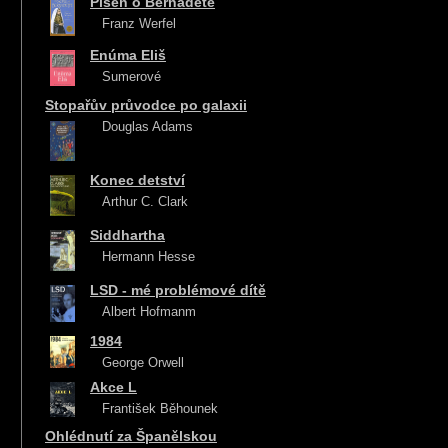
Píseň o Bernadetě
Franz Werfel
Enúma Eliš
Sumerové
Stopařův průvodce po galaxii
Douglas Adams
Konec detství
Arthur C. Clark
Siddhartha
Hermann Hesse
LSD - mé problémové dítě
Albert Hofmanm
1984
George Orwell
Akce L
František Běhounek
Ohlédnutí za Španělskou