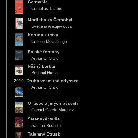
Germania
Cornelius Tacitus
Modlitba za Černobyl
Světlana Alexijevičová
Koruna z trávy
Colleen McCullough
Rajské fontány
Arthur C. Clark
Něžný barbar
Bohumil Hrabal
2010: Druhá vesmírná odyssea
Arthur C. Clark
O lásce a jiných běsech
Gabriel García Márquez
Satanské verše
Salman Rushdie
Tajemný Etrusk