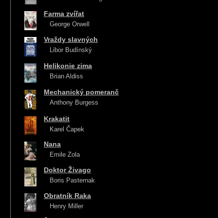
Farma zvířat
George Orwell
Vraždy slavných
Libor Budínský
Helikonie zima
Brian Aldiss
Mechanický pomeranč
Anthony Burgess
Krakatit
Karel Čapek
Nana
Emile Zola
Doktor Živago
Boris Pasternak
Obratník Raka
Henry Miller