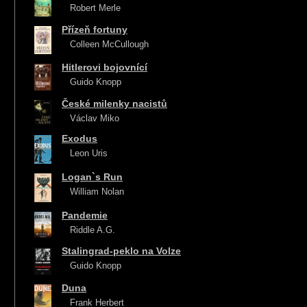
Robert Merle
Přízeň fortuny
Colleen McCullough
Hitlerovi bojovnící
Guido Knopp
České milenky nacistů
Václav Miko
Exodus
Leon Uris
Logan`s Run
William Nolan
Pandemie
Riddle A.G.
Stalingrad-peklo na Volze
Guido Knopp
Duna
Frank Herbert