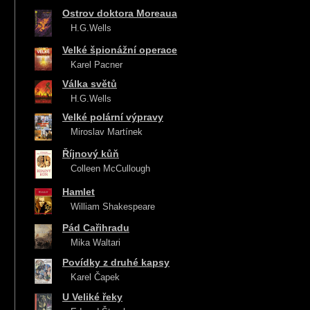
Ostrov doktora Moreaua
H.G.Wells
Velké špionážní operace
Karel Pacner
Válka světů
H.G.Wells
Velké polární výpravy
Miroslav Martínek
Říjnový kůň
Colleen McCullough
Hamlet
William Shakespeare
Pád Cařihradu
Mika Waltari
Povídky z druhé kapsy
Karel Čapek
U Veliké řeky