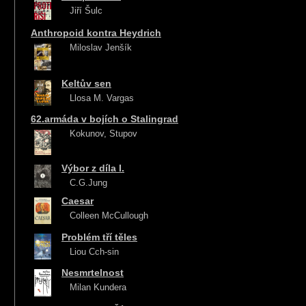
Jiří Šulc
Anthropoid kontra Heydrich
Miloslav Jenšík
Keltův sen
Llosa M. Vargas
62.armáda v bojích o Stalingrad
Kokunov, Stupov
Výbor z díla I.
C.G.Jung
Caesar
Colleen McCullough
Problém tří těles
Liou Cch-sin
Nesmrtelnost
Milan Kundera