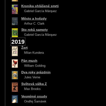
Kronika ohlášené smrti
Gabriel García Márquez
Město a hvězdy
Arthur C. Clark
Sto roků samoty
Gabriel García Márquez
2019
Žert
Milan Kundera
Pán much
William Golding
Dva roky prázdnin
Jules Verne
Světová válka Z
Max Brooks
Vesmírné osudy
Ondřej Šamárek