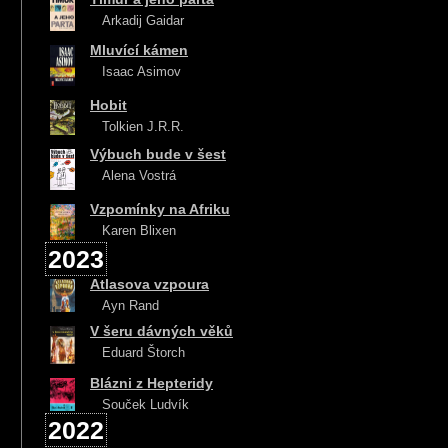
Arkadij Gaidar
Mluvící kámen
Isaac Asimov
Hobit
Tolkien J.R.R.
Výbuch bude v šest
Alena Vostrá
Vzpomínky na Afriku
Karen Blixen
2023
Atlasova vzpoura
Ayn Rand
V šeru dávných věků
Eduard Štorch
Blázni z Hepteridy
Souček Ludvík
2022