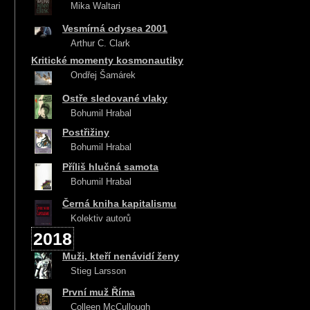
Mika Waltari
Vesmírná odysea 2001
Arthur C. Clark
Kritické momenty kosmonautiky
Ondřej Šamárek
Ostře sledované vlaky
Bohumil Hrabal
Postřižiny
Bohumil Hrabal
Příliš hlučná samota
Bohumil Hrabal
Černá kniha kapitalismu
Kolektiv autorů
2018
Muži, kteří nenávidí ženy
Stieg Larsson
První muž Říma
Colleen McCullough