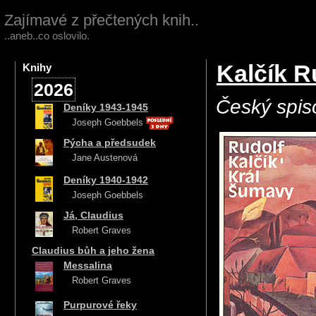
Zajímavé z přečtených knih..
..aneb..co oslovilo.
Kalčík R
Knihy
2026
Český spis
Deníky 1943-1945
Joseph Goebbels
Pýcha a předsudek
Jane Austenová
Deníky 1940-1942
Joseph Goebbels
Já, Claudius
Robert Graves
Claudius bůh a jeho žena
Messalina
Robert Graves
Purpurové řeky