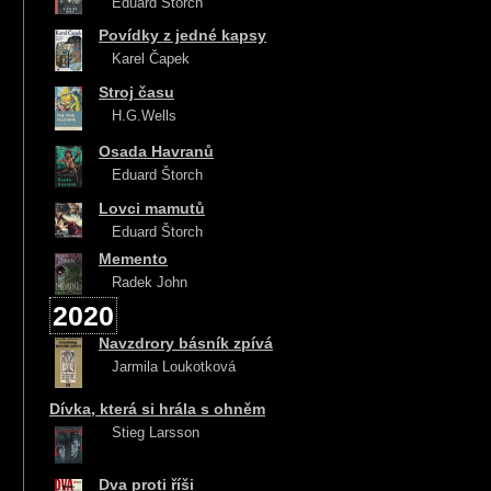
Eduard Štorch
Povídky z jedné kapsy
Karel Čapek
Stroj času
H.G.Wells
Osada Havranů
Eduard Štorch
Lovci mamutů
Eduard Štorch
Memento
Radek John
2020
Navzdrory básník zpívá
Jarmila Loukotková
Dívka, která si hrála s ohněm
Stieg Larsson
Dva proti říši