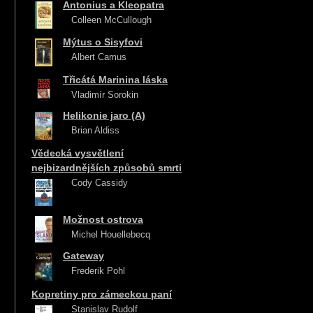
Antonius a Kleopatra
Colleen McCullough
Mýtus o Sisyfovi
Albert Camus
Třicátá Marinina láska
Vladimír Sorokin
Helikonie jaro (A)
Brian Aldiss
Vědecká vysvětlení
nejbizardnějších způsobů smrti
Cody Cassidy
Možnost ostrova
Michel Houellebecq
Gateway
Frederik Pohl
Kopretiny pro zámeckou paní
Stanislav Rudolf