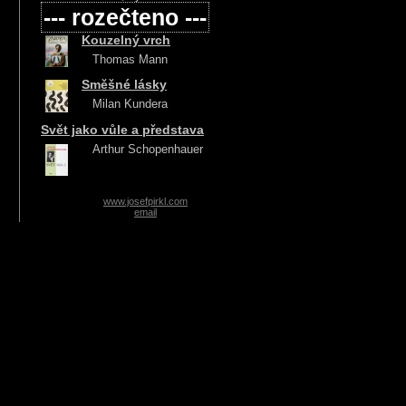
--- rozečteno ---
Kouzelný vrch
Thomas Mann
Směšné lásky
Milan Kundera
Svět jako vůle a představa
Arthur Schopenhauer
www.josefpirkl.com
email