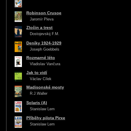
Robinson Crusoe
Jaromír Pleva
Zločin a trest
Dostojevskij F.M.
Deníky 1924-1929
Joseph Goebbels
Rozmarné léto
Vladislav Vančura
Jak to vidí
Václav Cílek
Madisonské mosty
R.J.Waller
Solaris (A)
Stanislaw Lem
Příběhy pilota Pirxe
Stanislaw Lem