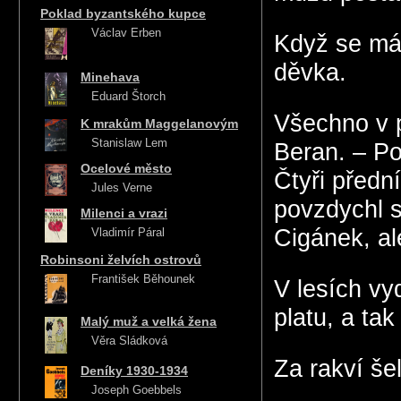
Poklad byzantského kupce
Václav Erben
Když se má 
děvka.
Minehava
Eduard Štorch
Všechno v 
K mrakům Maggelanovým
Stanislaw Lem
Beran. – Po
Ocelové město
Čtyři předn
Jules Verne
povzdychl s
Milenci a vrazi
Cigánek, al
Vladimír Páral
Robinsoni želvích ostrovů
František Běhounek
V lesích vy
platu, a ta
Malý muž a velká žena
Věra Sládková
Za rakví šel
Deníky 1930-1934
Joseph Goebbels