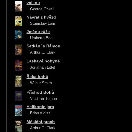
válkou
George Orwell
Návrat z hvězd
Stanislaw Lem
Jméno růže
Umberto Eco
Setkání s Rámou
Arthur C. Clark
Laskavé bohyně
Jonathan Littel
Řeka bohů
Wilbur Smith
Příchod Bohů
Vladimír Toman
Helikonie jaro
Brian Aldiss
Měsíční prach
Arthur C. Clark