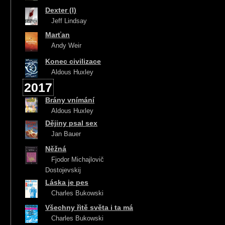
Dexter (I)
Jeff Lindsay
Marťan
Andy Weir
Konec civilizace
Aldous Huxley
2017
Brány vnímání
Aldous Huxley
Dějiny psal sex
Jan Bauer
Něžná
Fjodor Michajlovič
Dostojevskij
Láska je pes
Charles Bukowski
Všechny řitě světa i ta má
Charles Bukowski