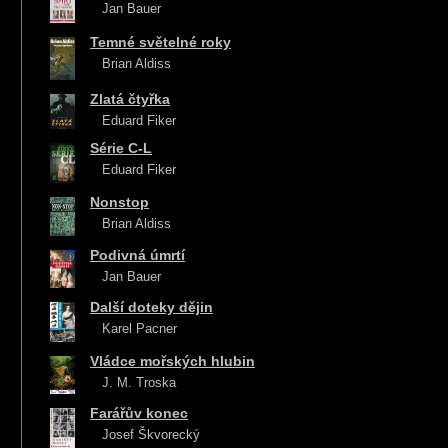
Jan Bauer
Temné světelné roky
Brian Aldiss
Zlatá čtyřka
Eduard Fiker
Série C-L
Eduard Fiker
Nonstop
Brian Aldiss
Podivná úmrtí
Jan Bauer
Další doteky dějin
Karel Pacner
Vládce mořských hlubin
J. M. Troska
Farářův konec
Josef Škvorecký