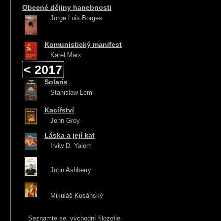
Obecné dějiny hanebnosti
Jorge Luis Borges
Komunistický manifest
Karel Marx
< 2017
Solaris
Stanislaw Lem
Kacířství
John Grey
Láska a její kat
Irviw D. Yalom
John Ashberry
Mikuláš Kusánský
Seznamte se, východní filozofie