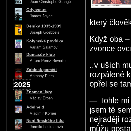
Jean-Christophe Grangé
Odysseus
James Joyce
který člově
Deníky 1935-1939
Joseph Goebbels
Když oba – 
Kolymské povídky
zvonce ovcí
Varlam Šalamov
Dumasův klub
Arturo Pérez-Reverte
..v uších m
Záblesk paměti
rozpálené k
Anthony Piers
opřel se ta
2025
Znamení lyry
Václav Erben
— Tohle mi 
Adelheid
jsem tě sem
Vladimír Körner
nejraději r
Není římského lidu
můžu postav
Jarmila Loukotková