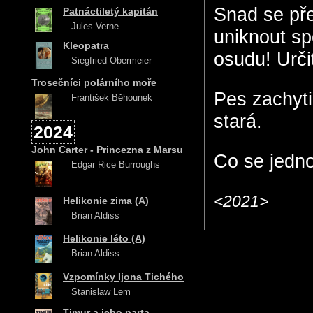
Snad se pře
Patnáctiletý kapitán
Jules Verne
uniknout sp
Kleopatra
osudu! Urči
Siegfried Obermeier
Trosečníci polárního moře
Pes zachytil
František Běhounek
stará.
2024
John Carter - Princezna z Marsu
Co se jedno
Edgar Rice Burroughs
<2021>
Helikonie zima (A)
Brian Aldiss
Helikonie léto (A)
Brian Aldiss
Vzpomínky Ijona Tichého
Stanislaw Lem
Timur a jeho parta