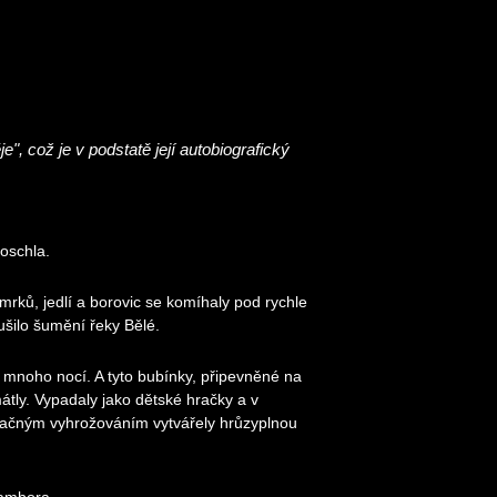
, což je v podstatě její autobiografický
eoschla.
mrků, jedlí a borovic se komíhaly pod rychle
ušilo šumění řeky Bělé.
mnoho nocí. A tyto bubínky, připevněné na
tly. Vypadaly jako dětské hračky a v
velačným vyhrožováním vytvářely hrůzyplnou