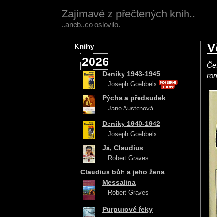
Zajímavé z přečtených knih..
..aneb..co oslovilo.
V
Knihy
2026
Čes
Deníky 1943-1945
ro
Joseph Goebbels
Pýcha a předsudek
Jane Austenová
Deníky 1940-1942
Joseph Goebbels
Já, Claudius
Robert Graves
Claudius bůh a jeho žena
Messalina
Robert Graves
Purpurové řeky