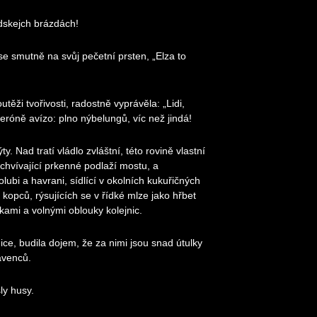
idskejch brázdách!
 se smutně na svůj pečetní prsten, „Elza to
těži tvořivosti, radostně vyprávěla: „Lidi,
róně avízo: plno nýbelungů, víc než jindá!
 Nad tratí vládlo zvláštní, této rovině vlastní
echvívající prkenné podlaží mostu, a
olubi a havrani, sídlící v okolních kukuřičných
 kopců, rýsujících se v řídké mlze jako hřbet
kami a volnými oblouky kolejnic.
e, budila dojem, že za nimi jsou snad útulky
avenců.
ly husy.