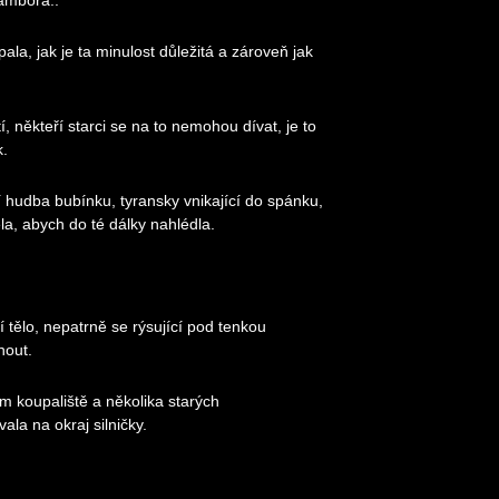
rambora..
ala, jak je ta minulost důležitá a zároveň jak
í, někteří starci se na to nemohou dívat, je to
k.
cí hudba bubínku, tyransky vnikající do spánku,
la, abych do té dálky nahlédla.
 tělo, nepatrně se rýsující pod tenkou
nout.
m koupaliště a několika starých
la na okraj silničky.