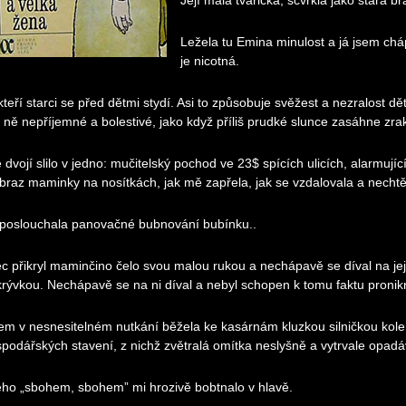
Její malá tvářička, scvrklá jako stará b
Ležela tu Emina minulost a já jsem cháp
je nicotná.
teří starci se před dětmi stydí. Asi to způsobuje svěžest a nezralost dět
 ně nepříjemné a bolestivé, jako když příliš prudké slunce zasáhne zra
e dvojí slilo v jedno: mučitelský pochod ve 23$ spících ulicích, alarmují
braz maminky na nosítkách, jak mě zapřela, jak se vzdalovala a nechtě
 poslouchala panovačné bubnování bubínku..
c přikryl maminčino čelo svou malou rukou a nechápavě se díval na její
krývkou. Nechápavě se na ni díval a nebyl schopen k tomu faktu pronik
sem v nesnesitelném nutkání běžela ke kasárnám kluzkou silničkou kole
podářských stavení, z nichž zvětralá omítka neslyšně a vytrvale opadáva
eho „sbohem, sbohem” mi hrozivě bobtnalo v hlavě.