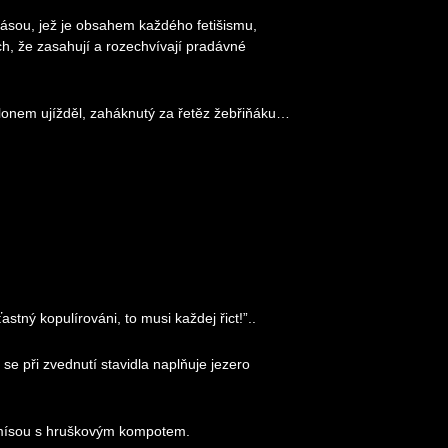
krásou, jež je obsahem každého fetišismu,
h, že zasahují a rozechvívají pradávné
klonem ujížděl, zaháknutý za řetěz žebřiňáku…
stný kopulírováni, to musi každej řict!”..
se při zvednutí stavidla naplňuje jezero
u mísou s hruškovým kompotem.