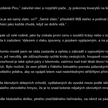
zdárek Picu,” zakvičel otec a rozpřáhl paže, „ty pokornej tovaryšů na l
za je asi samý zlato, co?” „Samé zlato,” přisvědčil 96$ stařec a podíval
hání jako každá chudá, když se dobře vdá.”..
 pak už celé rodině, jako by získala první cenu v soutěži krásy nebo v sou
ta k zadušeni. Vylezem z vlaku zpoceny, s jazykem vyplazeným, a na pe
tomto mostě jsem se ráda zastavila a opřela o zábradlí s vypouklými nýty.
ho, jež nerušily, ale zdůrazňovaly rychlé kroky cestujících, houpavě roz
razňoval je také sykot páry z lokomotiv, zatímco nad tratí létali divocí h
ích. Bylo možné, že sem přilétli z řídkého listnatého porostu pálavských
věkého ještěra, aby se opájeli letem nad nedohlednými stříbřitými přím
a klenutých sklepních vchodů, vydlabaných do vysoké meze podle silnic
akého obrovitého hmyzu, že je to snad kolonie nějakých obrovitých mr
edle hlubokého dolíku, plného znečištěného heřmánku, na němž se pás