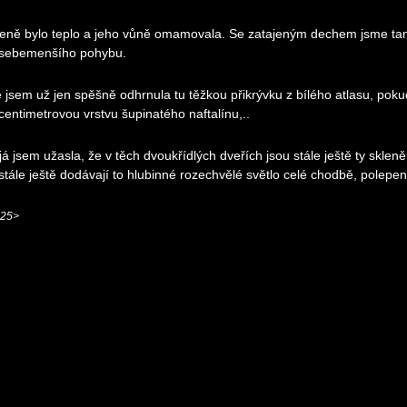
eně bylo teplo a jeho vůně omamovala. Se zatajeným dechem jsme tam le
 sebemenšího pohybu.
e jsem už jen spěšně odhrnula tu těžkou přikrývku z bílého atlasu, poku
centimetrovou vrstvu šupinatého naftalínu,..
 já jsem užasla, že v těch dvoukřídlých dveřích jsou stále ještě ty skl
stále ještě dodávají to hlubinné rozechvělé světlo celé chodbě, polepen
25>