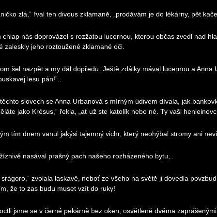
ničko zlá,” řval ten divous zklamaně, „prodávám je do lékárny, pět kaček 
 chlap nás doprovázel s rozžatou lucernou, kterou občas zvedl nad hlav
é zaleskly jeho roztoužené zklamané oči.
om šel nazpět a my dál dopředu. Ještě zdálky mával lucernou a Anna 
uskavej lesu pán!”..
těchto slovech se Anna Urbanová s mírným údivem dívala, jak bankovk
ěláte jako Krésus,” řekla, „ať už ste katolík nebo né. Ty vaši henleinovc
ým tím dnem vanul jakýsi tajemný vichr, který neohýbal stromy ani nevíř
 žíznivě nasával prašný pach našeho rozházeného bytu,..
 srágoro,” zvolala laskavě, neboť ze všeho na světě ji dovedla povzbudi
ím, že to zas budu muset vzít do ruky!
 octli jsme se v černé pekárně bez oken, osvětlené dvěma zaprášenými