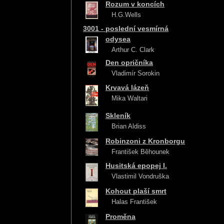
Rozum v koncích
H.G.Wells
3001 - poslední vesmírná
odysea
Arthur C. Clark
Den opričníka
Vladimír Sorokin
Krvavá lázeň
Mika Waltari
Skleník
Brian Aldiss
Robinzoni z Kronborgu
František Běhounek
Husitská epopej I.
Vlastimil Vondruška
Kohout plaší smrt
Halas František
Proměna