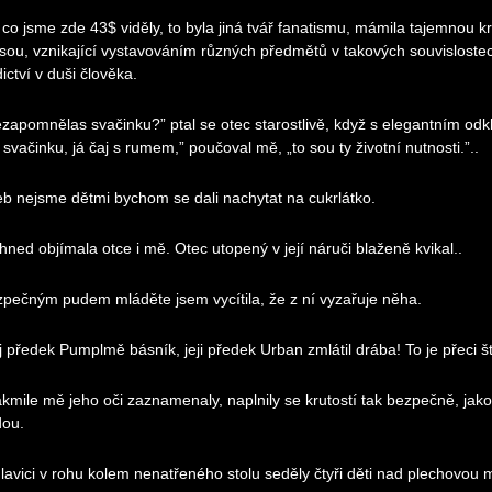
 co jsme zde 43$ viděly, to byla jiná tvář fanatismu, mámila tajemnou 
sou, vznikající vystavováním různých předmětů v takových souvislostec
ictví v duši člověka.
zapomnělas svačinku?” ptal se otec starostlivě, když s elegantním od
 svačinku, já čaj s rumem,” poučoval mě, „to sou ty životní nutnosti.”..
eb nejsme dětmi bychom se dali nachytat na cukrlátko.
 hned objímala otce i mě. Otec utopený v její náruči blaženě kvikal..
pečným pudem mláděte jsem vycítila, že z ní vyzařuje něha.
 předek Pumplmě básník, jeji předek Urban zmlátil drába! To je přeci šťa
akmile mě jeho oči zaznamenaly, naplnily se krutostí tak bezpečně, jako 
dou.
lavici v rohu kolem nenatřeného stolu seděly čtyři děti nad plechovo