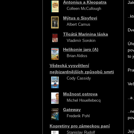
Antonius a Kleopatra
Jak
Colleen McCullough
..k
Mýtus o Sisyfovi
Albert Camus
Dve
Třicátá Marinina láska
Vladimír Sorokin
Úře
Helikonie jaro (A)
pov
Brian Aldiss
to 
Vědecká vysvětlení
Pra
nejbizardnějších způsobů smrti
Cody Cassidy
Veš
Možnost ostrova
..a
Michel Houellebecq
Gateway
..n
Frederik Pohl
pov
Kopretiny pro zámeckou paní
Jej
Stanislav Rudolf