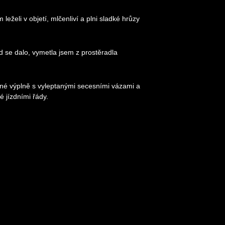
želi v objetí, mlčenliví a plni sladké hrůzy
d se dalo, vymetla jsem z prostěradla
eněné výplně s vyleptanými secesními vázami a
é jízdními řády.