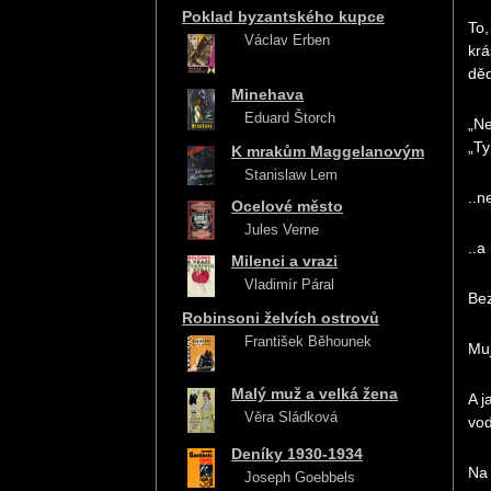
Poklad byzantského kupce
To,
Václav Erben
krá
děd
Minehava
Eduard Štorch
„Ne
„Ty
K mrakům Maggelanovým
Stanislaw Lem
..n
Ocelové město
Jules Verne
..a
Milenci a vrazi
Vladimír Páral
Bez
Robinsoni želvích ostrovů
František Běhounek
Muj
Malý muž a velká žena
A j
Věra Sládková
vo
Deníky 1930-1934
Na 
Joseph Goebbels