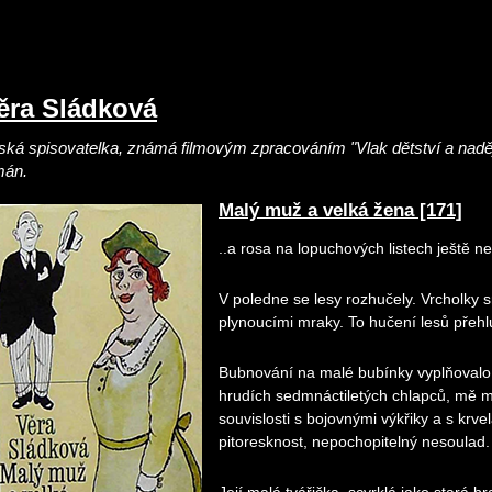
ěra Sládková
ká spisovatelka, známá filmovým zpracováním "Vlak dětství a naděje"
mán.
Malý muž a velká žena [171]
..a rosa na lopuchových listech ještě n
V poledne se lesy rozhučely. Vrcholky s
plynoucími mraky. To hučení lesů přehl
Bubnování na malé bubínky vyplňovalo 
hrudích sedmnáctiletých chlapců, mě má
souvislosti s bojovnými výkřiky a s kr
pitoresknost, nepochopitelný nesoulad.