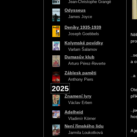
Jean-Christophe Grangé
Odysseus
James Joyce
Deníky 1935-1939
Joseph Goebbels
Něk
pro
Kolymské povídky
Varlam Šalamov
..s
Dumasův klub
a o
Arturo Pérez-Reverte
Záblesk paměti
..a
Anthony Piers
2025
Ote
Znamení lyry
při
Václav Erben
..j
Adelheid
hos
Vladimír Körner
Není římského lidu
A j
Jarmila Loukotková