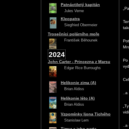
Patnáctiletý kapitán
„Pa
Jules Verne
Kleopatra
Ten
Siegfried Obermeier
tak
Trosečníci polárního moře
František Běhounek
Pot
Mro
2024
Po 
John Carter - Princezna z Marsu
vyd
Edgar Rice Burroughs
Cel
Helikonie zima (A)
Brian Aldiss
..a
Helikonie léto (A)
Brian Aldiss
„Ty
vid
Vzpomínky Ijona Tichého
Stanislaw Lem
..a
Timur a jeho parta