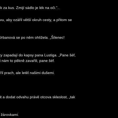
za kus. Zmijí sádlo je lék na oči.”..
u, aby ozářil větší okruh cesty, a přitom se
Urbanová se po něm ohlížela. „Šílenec!
y zapadají do kapsy pana Lustiga. „Pane šéf,
i nám to pěkně zavařili, pane šéf.
il prach, ale letěl našimi dušemi.
t a dodat odvahu právě otcova skleslost, „tak
 žárovkami.