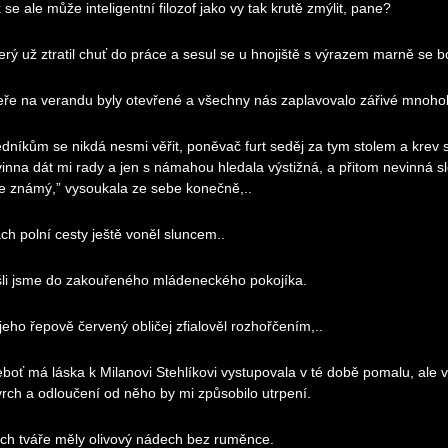
 se ale může inteligentní filozof jako vy tak krutě zmýlit, pane?
terý už ztratil chuť do práce a sesul se u hnojiště s výrazem marně se b
ře na verandu byly otevřené a všechny nás zaplavovalo zářivé mnoho
dníkům se nikdá nesmi věřit, poněvač furt seděj za tym stolem a krev 
inna dát mi rady a jen s námahou hledala výstižná, a přitom nevinná s
je známý,” vysoukala ze sebe konečně,..
ch polní cesty ještě voněl sluncem..
li jsme do zakouřeného mládeneckého pokojíka.
 jeho řepově červený obličej zfialověl rozhořčením,..
eboť má láska k Milanovi Stehlíkovi vystupovala v té době pomalu, ale v
rch a odloučení od něho by mi způsobilo utrpení.
ich tváře měly olivový nádech bez ruměnce.