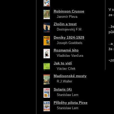
V s
Robinson Crusoe
ze
Jaromír Pleva
Zločin a trest
..ž
Dostojevskij F.M.
půl
Deníky 1924-1929
Joseph Goebbels
..a
že 
Rozmarné léto
Vladislav Vančura
<20
Jak to vidí
Václav Cílek
Madisonské mosty
R.J.Waller
Solaris (A)
Stanislaw Lem
Příběhy pilota Pirxe
Stanislaw Lem